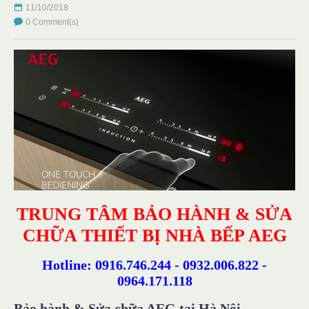
11/10/2018
0 Comment(s)
TRUNG TÂM BẢO HÀNH & SỬA
CHỮA THIẾT BỊ NHÀ BẾP AEG
Hotline: 0916.746.244 - 0932.006.822 -
0964.171.118
Bảo hành & Sửa chữa AEG tại Hà Nội