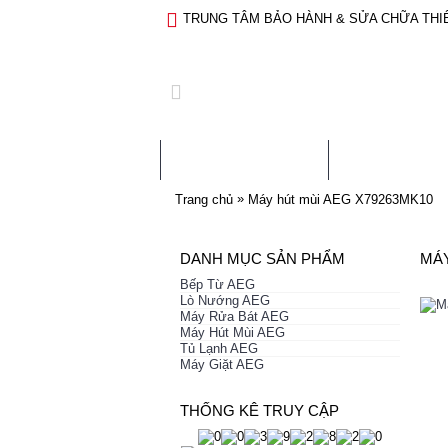
TRUNG TÂM BẢO HÀNH & SỬA CHỮA THIẾ
TRANG CHỦ
GIỚI THIỆ
»
Trang chủ
Máy hút mùi AEG X79263MK10
DANH MỤC SẢN PHẨM
MÁY
Bếp Từ AEG
Lò Nướng AEG
Máy Rửa Bát AEG
Máy Hút Mùi AEG
Tủ Lạnh AEG
Máy Giặt AEG
THỐNG KÊ TRUY CẬP