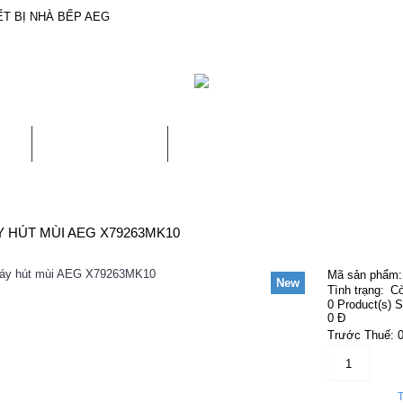
T BỊ NHÀ BẾP AEG
U
SẢN PHẨM
BẢO HÀNH & SỬA CHỮA
 HÚT MÙI AEG X79263MK10
Mã sản phẩm:
New
Tình trạng:
Cò
0
Product(s) S
0 Đ
Trước Thuế: 