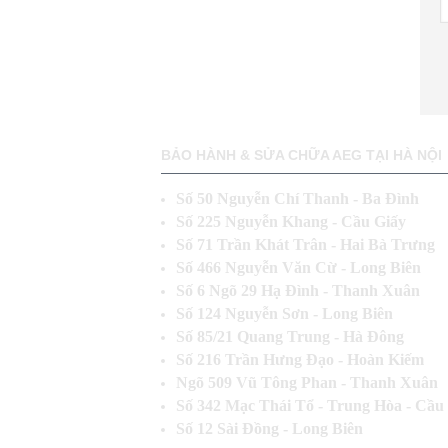
BẢO HÀNH & SỬA CHỮA AEG TẠI HÀ NỘI
Số 50 Nguyễn Chí Thanh - Ba Đìn
Số 225 Nguyễn Khang - Cầu Giấy
Số 71 Trần Khát Trân - Hai Bà Trưng
Số 466 Nguyễn Văn Cừ - Long Biên
Số 6 Ngõ 29 Hạ Đình - Thanh Xuân
Số 124 Nguyễn Sơn - Long Biên
Số 85/21 Quang Trung - Hà Đông
Số 216 Trần Hưng Đạo - Hoàn Kiếm
Ngõ 509 Vũ Tông Phan - Thanh Xuân
Số 342 Mạc Thái Tổ - Trung Hòa - Cầu
Số 12 Sài Đồng - Long Biên