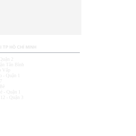
 TP HỒ CHÍ MINH
 Quận 2
uận Tân Bình
ò Vấp
o - Quận 1
7
 Bè
é - Quận 1
 12 - Quận 3