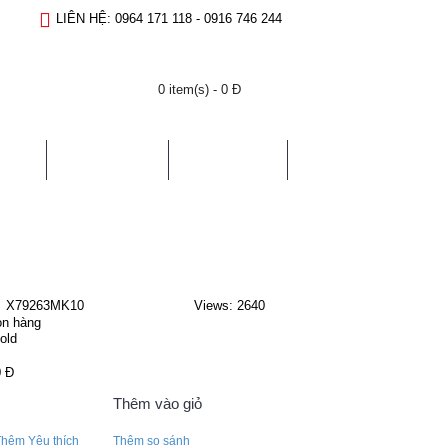
LIÊN HỆ: 0964 171 118 - 0916 746 244
0 item(s) - 0 Đ
TIN TỨC
LIÊN HỆ
X79263MK10
Views: 2640
n hàng
old
0 Đ
Thêm vào giỏ
Thêm Yêu thích
Thêm so sánh