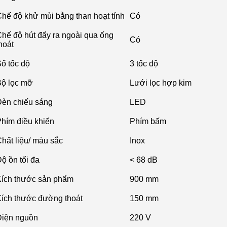
hế độ khử mùi bằng than hoạt tính
Có
hế độ hút đẩy ra ngoài qua ống
Có
hoát
ố tốc độ
3 tốc độ
ộ lọc mỡ
Lưới lọc hợp kim
èn chiếu sáng
LED
hím điều khiển
Phím bấm
hất liệu/ màu sắc
Inox
ộ ồn tối đa
< 68 dB
Kích thước sản phẩm
900 mm
ích thước đường thoát
150 mm
Điện nguồn
220 V