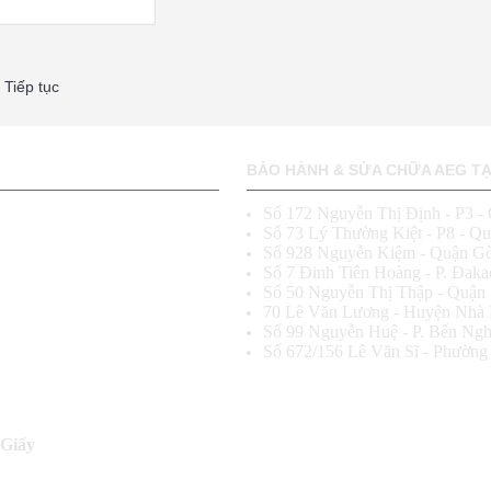
Tiếp tục
BẢO HÀNH & SỬA CHỮA AEG TẠI
Số 172 Nguyễn Thị Định - P3 -
h
Số 73 Lý Thường Kiệt - P8 - Q
Số 928 Nguyễn Kiệm - Quận G
Số 7 Đinh Tiên Hoàng - P. Đaka
Số 50 Nguyễn Thị Thập - Quận 
70 Lê Văn Lương - Huyện Nhà
Số 99 Nguyễn Huệ - P. Bến Ngh
Số 672/156 Lê Văn Sĩ - Phường
 Giấy