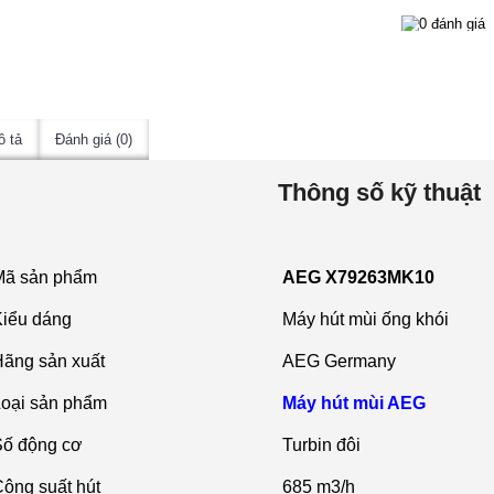
ô tả
Đánh giá (0)
Thông số kỹ thuật
Mã sản phẩm
AEG X79263MK10
Kiểu dáng
Máy hút mùi ống khói
ãng sản xuất
AEG Germany
Loại sản phẩm
Máy hút mùi AEG
Số động cơ
Turbin đôi
ông suất hút
685 m3/h