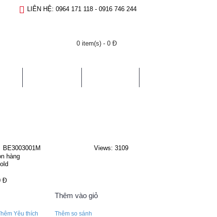
LIÊN HỆ: 0964 171 118 - 0916 746 244
0 item(s) - 0 Đ
TIN TỨC
LIÊN HỆ
BE3003001M
Views: 3109
n hàng
old
0 Đ
Thêm vào giỏ
Thêm Yêu thích
Thêm so sánh