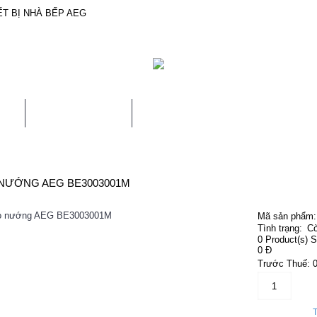
T BỊ NHÀ BẾP AEG
U
SẢN PHẨM
BẢO HÀNH & SỬA CHỮA
NƯỚNG AEG BE3003001M
Mã sản phẩm:
Tình trạng:
Cò
0
Product(s) S
0 Đ
Trước Thuế: 