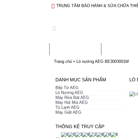
TRUNG TÂM BẢO HÀNH & SỬA CHỮA THIẾ
TRANG CHỦ
GIỚI THIỆ
»
Trang chủ
Lò nướng AEG BE3003001M
DANH MỤC SẢN PHẨM
LÒ 
Bếp Từ AEG
Lò Nướng AEG
Máy Rửa Bát AEG
Máy Hút Mùi AEG
Tủ Lạnh AEG
Máy Giặt AEG
THỐNG KÊ TRUY CẬP