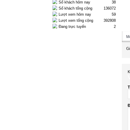
Số khách hôm nay
38
Số khách tổng cộng
136072
Lượt xem hôm nay
59
Lượt xem tổng cộng
392808
Đang trực tuyến
2
M
Gi
K
T
Đ