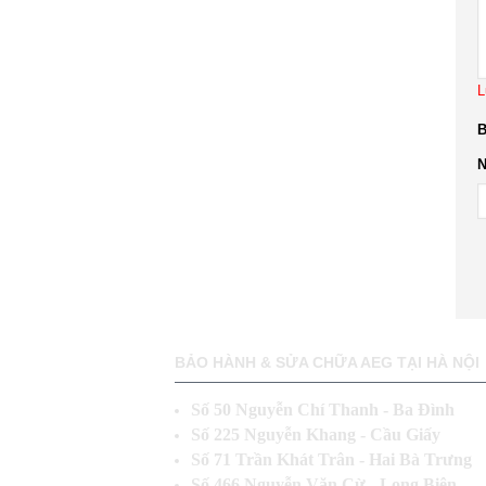
L
B
N
BẢO HÀNH & SỬA CHỮA AEG TẠI HÀ NỘI
Số 50 Nguyễn Chí Thanh - Ba Đìn
Số 225 Nguyễn Khang - Cầu Giấy
Số 71 Trần Khát Trân - Hai Bà Trưng
Số 466 Nguyễn Văn Cừ - Long Biên