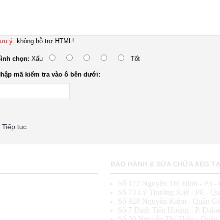
ưu ý:
không hỗ trợ HTML!
ình chọn:
Xấu
Tốt
hập mã kiểm tra vào ô bên dưới:
Tiếp tục
BẢO HÀNH & SỬA CHỮA AEG TẠI
Số 172 Nguyễn Thị Định - P3 -
h
Số 73 Lý Thường Kiệt - P8 - Q
Số 928 Nguyễn Kiệm - Quận G
Số 7 Đinh Tiên Hoàng - P. Đaka
Số 50 Nguyễn Thị Thập - Quận 