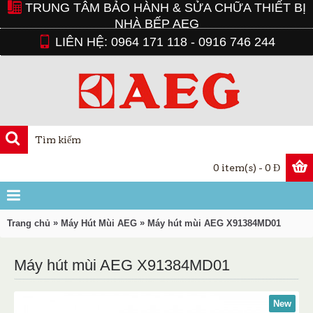
TRUNG TÂM BẢO HÀNH & SỬA CHỮA THIẾT BỊ
NHÀ BẾP AEG
LIÊN HỆ: 0964 171 118 - 0916 746 244
0 item(s) - 0 Đ
»
»
Trang chủ
Máy Hút Mùi AEG
Máy hút mùi AEG X91384MD01
Máy hút mùi AEG X91384MD01
New