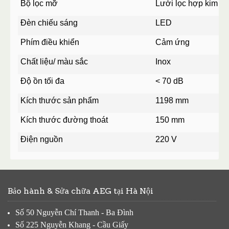
Bộ lọc mỡ
Lưới lọc hợp kim
Đèn chiếu sáng
LED
Phím điều khiển
Cảm ứng
Chất liệu/ màu sắc
Inox
Độ ồn tối đa
< 70 dB
Kích thước sản phẩm
1198 mm
Kích thước đường thoát
150 mm
Điện nguồn
220 V
Bảo hành & Sửa chữa AEG tại Hà Nội
Số 50 Nguyễn Chí Thanh - Ba Đình
Số 225 Nguyễn Khang - Cầu Giấy